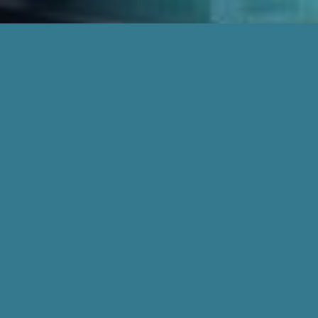
Waarde toevoegen met IoT
U heeft er vast wel eens van gehoord:
het internet of things (IoT). Maar wat
is het precies? En vooral: wat kunt u
ermee? Bij DigIoT vinden we dat IoT-
oplossingen, het koppelen van
objecten aan het internet, waarde
moeten toevoegen. Zo kunnen onze
IoT-oplossingen bijdragen aan de